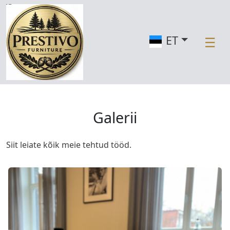
ET
☰
M
ei
st
Galerii
T
e
e
Siit leiate kõik meie tehtud tööd.
n
u
s
e
d
U