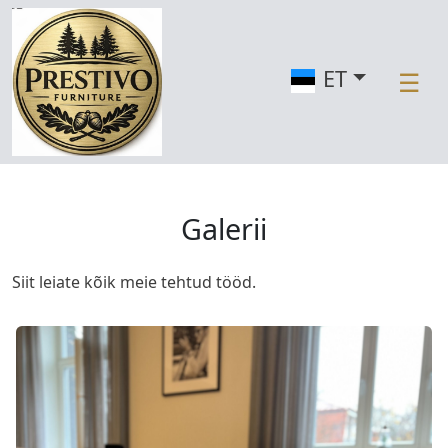
ET
☰
M
ei
st
Galerii
T
e
e
Siit leiate kõik meie tehtud tööd.
n
u
s
e
d
U